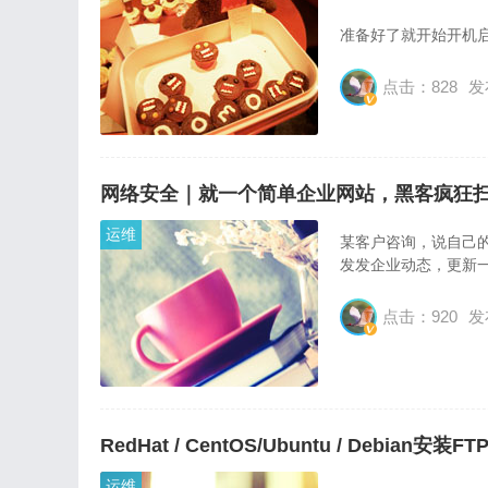
准备好了就开始开机启动
切换到root用户，使用命令f
点击：828
发
输入命令p打印磁盘列
命
网络安全｜就一个简单企业网站，黑客疯狂
运维
某客户咨询，说自己
发发企业动态，更新
点击：920
发
RedHat / CentOS/Ubuntu / Debian安装F
运维