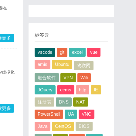
需要在
标签云
读更多
vscode
git
excel
vue
amis
Ubuntu
物联网
-v虚拟化
融合软件
VPN
Wifi
JQuery
ecms
http
IE
注册表
DNS
NAT
读更多
PowerShell
UA
VNC
Java
CentOS
BIOS