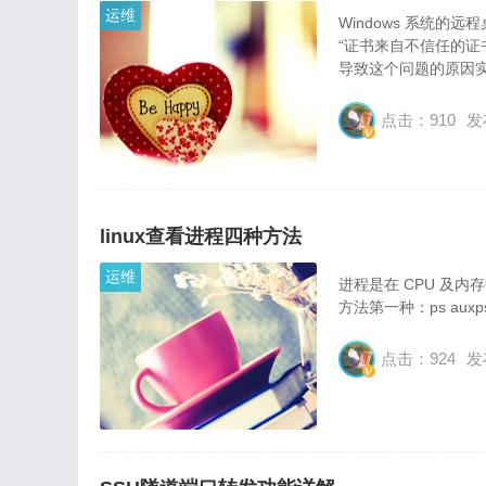
运维
Windows 系统的
“证书来自不信任的证
导致这个问题的原因
可信的，也就是说无
点击：910
发
linux查看进程四种方法
运维
进程是在 CPU 及
方法第一种：ps au
点击：924
发