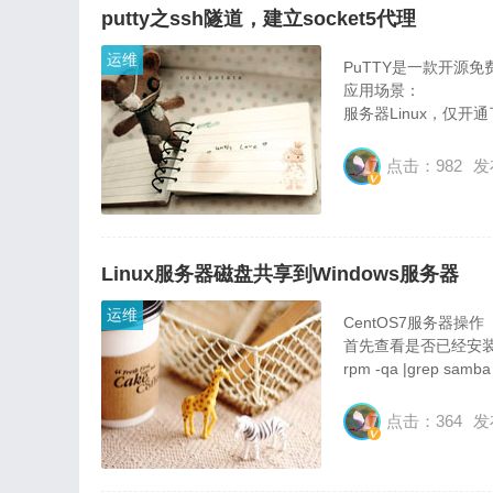
putty之ssh隧道，建立socket5代理
运维
PuTTY是一款开源免
应用场景：
服务器Linux，仅开通
操作端windows，数
点击：982
发
使用 PuTTY 可以通过 S
Linux服务器磁盘共享到Windows服务器
运维
CentOS7服务器操作
首先查看是否已经安装
rpm -qa |grep samba
点击：364
发