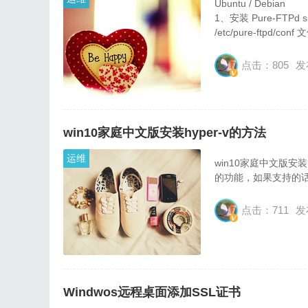
Ubuntu / Debian
1、安装 Pure-FTPd s
/etc/pure-ftpd
点击：805
发
win10家庭中文版安装hyper-v的方法
运维
win10家庭中文版安装
的功能，如果支持的
点击：711
发
Windwos远程桌面添加SSL证书