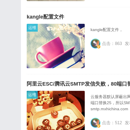
kangle配置文件
运维
kangle配置文件，
点击：863
发
阿里云ESC/腾讯云SMTP发信失败，80端口
运维
云服务器默认屏蔽出网
端口替换25，所以SMT
smtp.mxhichina.
点击：512
发