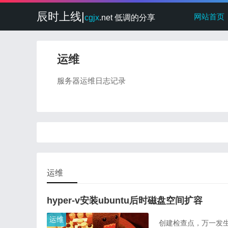
辰时上线|
网站首页
cgjx
.net 低调的分享
运维
服务器运维日志记录
运维
hyper-v安装ubuntu后时磁盘空间扩容
运维
创建检查点，万一发