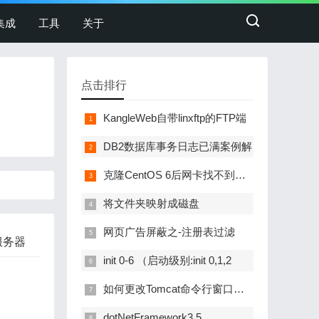
集成
工具
关于
点击排行
KangleWeb自带linxftp的FTP端
DB2数据库事务日志已满案例解
克隆CentOS 6后网卡找不到的解
将文件夹映射成磁盘
网页广告屏蔽之-注册表过滤
服务器
init 0-6 （启动级别:init 0,1,2
如何更改Tomcat命令行窗口标题
dotNetFramework3.5