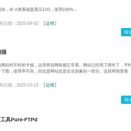
，df -h查看磁盘显示12G，使用100%
disk /dev/sda
布日期：2025-04-02
【
运维
】
阅
表
扫描
的网站时不时的卡顿，运营商说网络都正常着。网站已经用了两年了，平
一下图，使用率不高，但也是网站也是企业形象的一部分。这就帮他查看
布日期：2025-03-13
【
运维
】
阅
TP工具Pure-FTPd