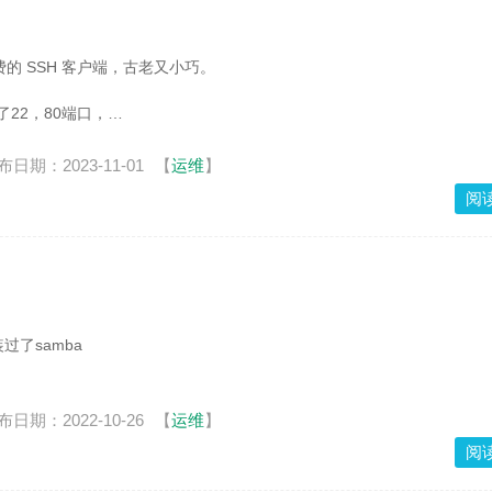
费的 SSH 客户端，古老又小巧。
了22，80端口，
据库客户端、ftp文件传输
布日期：2023-11-01
【
运维
】
SH 的 Tunnels 进
阅
过了samba
布日期：2022-10-26
【
运维
】
阅