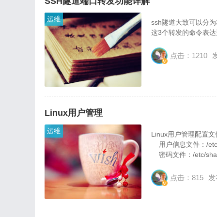
SSH隧道端口转发功能详解
运维
ssh隧道大致可以分
这3个转发的命令表
点击：1210
发
Linux用户管理
运维
Linux用户管理配置文
用户信息文件：/etc/
密码文件：/etc/sha
点击：815
发