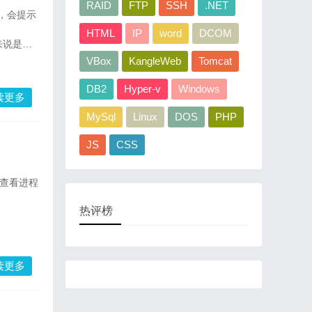
RAID
FTP
SSH
.NET
时，会提示
HTML
IP
word
DCOM
来说是不
VBox
KangleWeb
Tomcat
DB2
Hyper-v
Windows
读更多
MySql
Linux
DOS
PHP
JS
CSS
。查看进程
热评榜
读更多