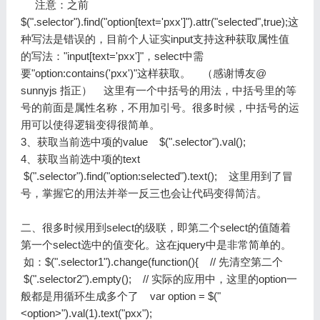
注意：之前
$(".selector").find("option[text='pxx']").attr("selected",true);这
种写法是错误的，目前个人证实input支持这种获取属性值
的写法："input[text='pxx']"，select中需
要"option:contains('pxx')"这样获取。 （感谢博友@
sunnyjs 指正） 这里有一个中括号的用法，中括号里的等
号的前面是属性名称，不用加引号。很多时候，中括号的运
用可以使得逻辑变得很简单。
3、获取当前选中项的value $(".selector").val();
4、获取当前选中项的text
$(".selector").find("option:selected").text(); 这里用到了冒
号，掌握它的用法并举一反三也会让代码变得简洁。
二、很多时候用到select的级联，即第二个select的值随着
第一个select选中的值变化。这在jquery中是非常简单的。
如：$(".selector1").change(function(){ // 先清空第二个
$(".selector2").empty(); // 实际的应用中，这里的option一
般都是用循环生成多个了 var option = $("
<option>").val(1).text("pxx");