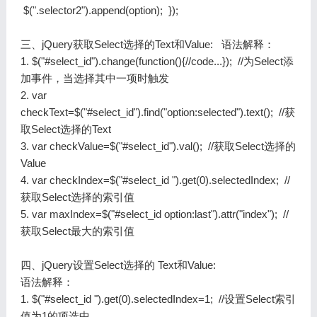
$(".selector2").append(option); });
三、jQuery获取Select选择的Text和Value: 语法解释：
1. $("#select_id").change(function(){//code...}); //为Select添
加事件，当选择其中一项时触发
2. var
checkText=$("#select_id").find("option:selected").text(); //获
取Select选择的Text
3. var checkValue=$("#select_id").val(); //获取Select选择的
Value
4. var checkIndex=$("#select_id ").get(0).selectedIndex; //
获取Select选择的索引值
5. var maxIndex=$("#select_id option:last").attr("index"); //
获取Select最大的索引值
四、jQuery设置Select选择的 Text和Value:
语法解释：
1. $("#select_id ").get(0).selectedIndex=1; //设置Select索引
值为1的项选中